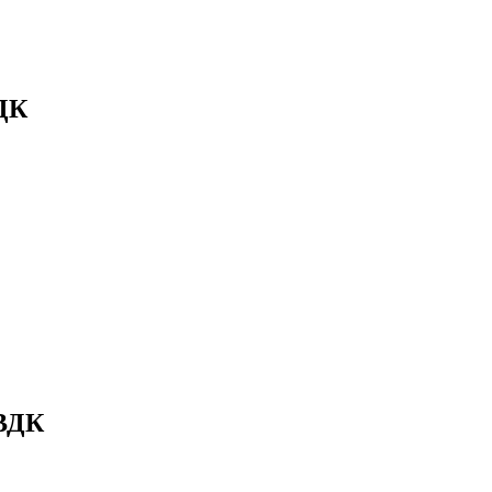
ДК
 ВДК